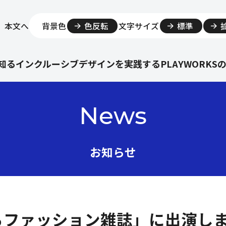
本文へ
背景色
色反転
文字サイズ
標準
知る
インクルーシブデザインを実践する
PLAYWORKS
News
お知らせ
めるファッション雑誌」に出演し