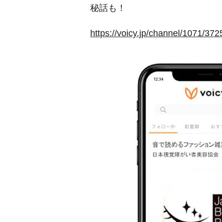
秘話も！
https://voicy.jp/channel/1071/37