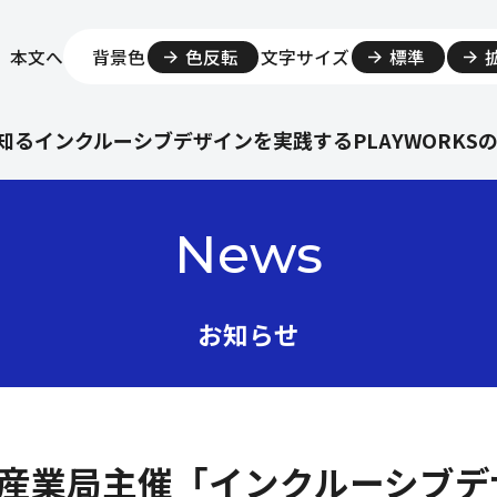
本文へ
背景色
色反転
文字サイズ
標準
知る
インクルーシブデザインを実践する
PLAYWORKS
News
お知らせ
経済産業局主催「インクルーシブ