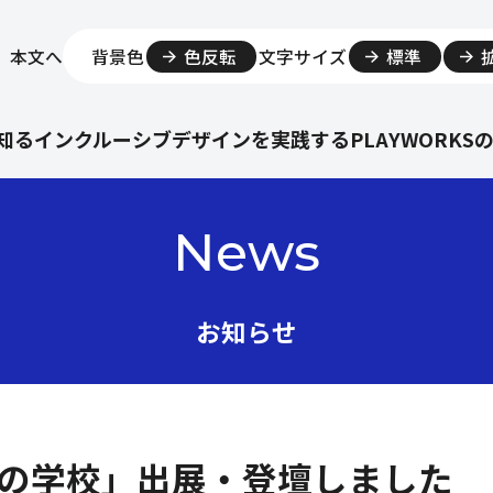
本文へ
背景色
色反転
文字サイズ
標準
知る
インクルーシブデザインを実践する
PLAYWORKS
News
お知らせ
祉の学校」出展・登壇しました