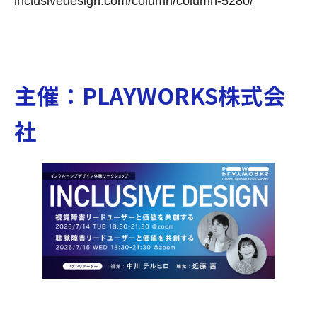
inclusivedesign.com/column/column-5280/
主催：PLAYWORKS株式会
社