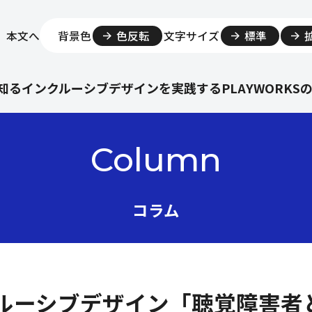
本文へ
背景色
色反転
文字サイズ
標準
知る
インクルーシブデザインを実践する
PLAYWORKS
Column
コラム
ンクルーシブデザイン「聴覚障害