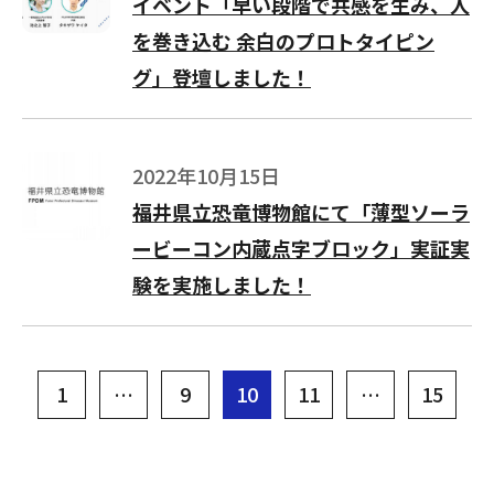
イベント「早い段階で共感を生み、人
を巻き込む 余白のプロトタイピン
グ」登壇しました！
2022年10月15日
福井県立恐竜博物館にて「薄型ソーラ
ービーコン内蔵点字ブロック」実証実
験を実施しました！
投
1
…
9
10
11
…
15
稿
の